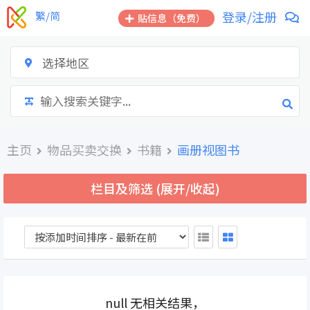
跳
登录/注册
繁/简
贴信息（免费）
到
内
容
选择地区
主页
物品买卖交换
书籍
画册视图书
栏目及筛选 (展开/收起)
null 无相关结果，