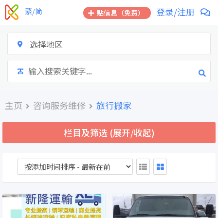
跳
登录/注册
繁/简
贴信息（免费）
到
内
容
选择地区
主页
咨询服务维修
旅行搬家
栏目及筛选 (展开/收起)