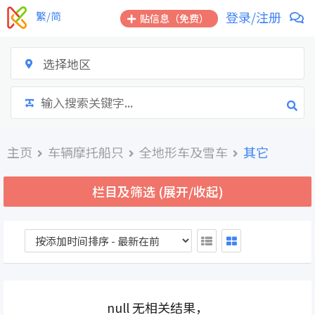
跳
登录/注册
繁/简
贴信息（免费）
到
内
容
选择地区
主页
车辆摩托船只
全地形车及雪车
其它
栏目及筛选 (展开/收起)
null 无相关结果，