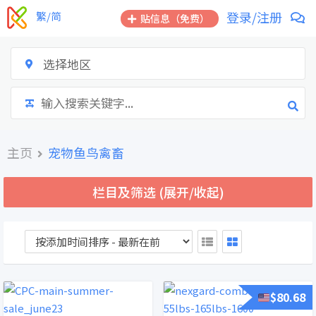
跳
登录/注册
繁/简
贴信息（免费）
到
内
容
选择地区
主页
宠物鱼鸟禽畜
栏目及筛选 (展开/收起)
$
80.68