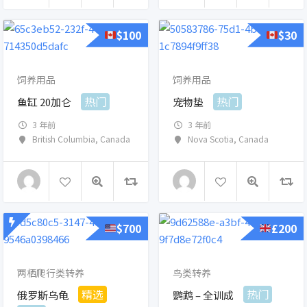
$
100
$
30
饲养用品
饲养用品
热门
热门
鱼缸 20加仑
宠物垫
3 年前
3 年前
British Columbia
,
Canada
Nova Scotia
,
Canada
$
700
£
200
两栖爬行类转养
鸟类转养
精选
热门
俄罗斯乌龟
鹦鹉 – 全训成