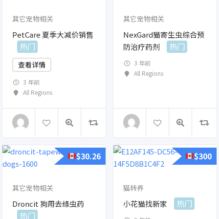
其它宠物相关
其它宠物相关
PetCare 夏季大减价销售
NexGard猫寄生虫综合预
热门
热门
防治疗药剂
3 年前
查看详情
All Regions
3 年前
All Regions
$
30.26
$
300
其它宠物相关
猫转养
热门
Droncit 狗用去绦虫药
小花猫找新家
热门