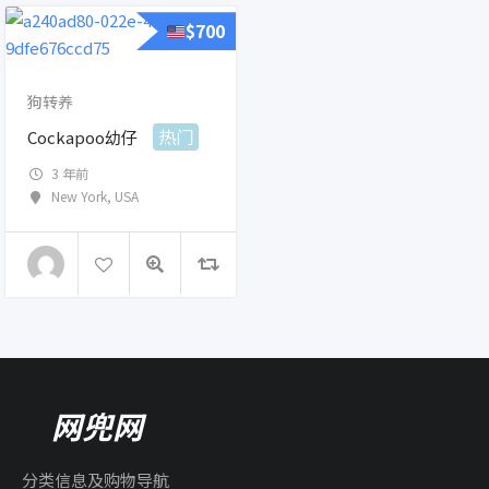
$
700
狗转养
热门
Cockapoo幼仔
3 年前
New York
,
USA
网兜网
分类信息及购物导航