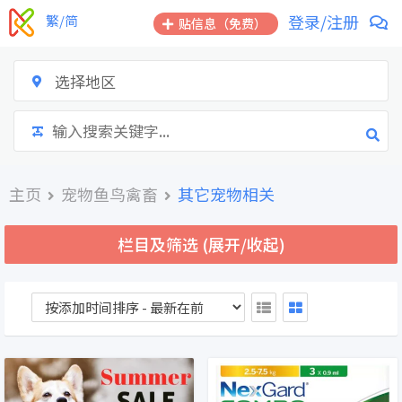
跳
登录/注册
繁/简
贴信息（免费）
到
内
容
选择地区
主页
宠物鱼鸟禽畜
其它宠物相关
栏目及筛选 (展开/收起)