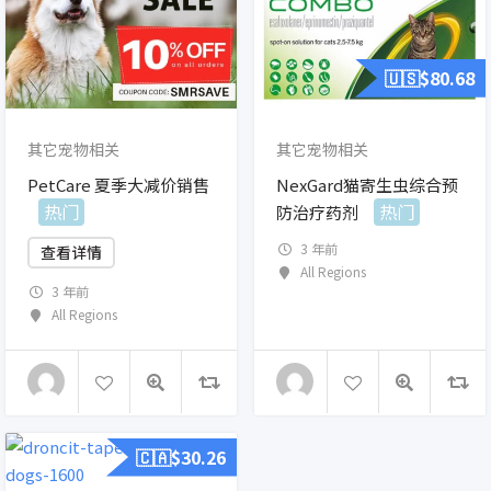
🇺🇸$
80.68
其它宠物相关
其它宠物相关
PetCare 夏季大减价销售
NexGard猫寄生虫综合预
热门
热门
防治疗药剂
3 年前
查看详情
All Regions
3 年前
All Regions
🇨🇦$
30.26