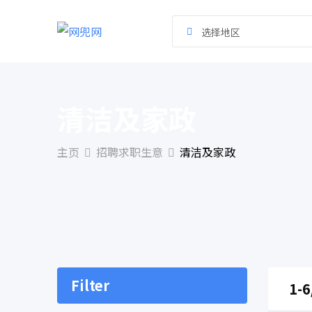
跳
到
选择地区
内
容
清洁及家政
主页
招聘求职生意
清洁及家政
Filter
1-6