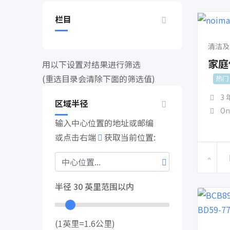
栏目
清洁及
家庭
用以下设置对结果进行筛选
(重选目录会清除下面的筛选值)
热门
3
区域半径
On
输入中心位置的地址或邮编
或点击右端
获取当前位置:
半径
30
英里范围以内
(1英里=1.6公里)