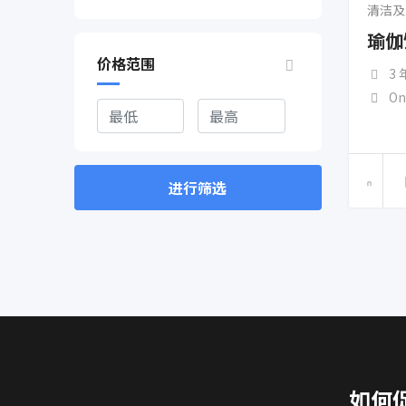
清洁及
瑜伽
价格范围
3
On
进行筛选
如何