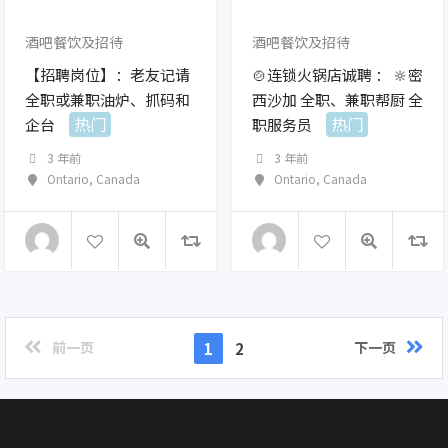
酒吧餐饮及招待
酒吧餐饮及招待
【招聘岗位】：老友记请
🍲连锁火锅店诚聘 ： 🔆密
全职或兼职油炉、抓码和
西沙加 全职、兼职帮厨 全
热门
热门
企台
职服务员
3 年前
3 年前
Ontario
,
Canada
Ontario
,
Canada
前一页
下一页
1
2