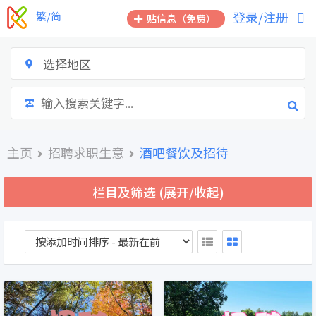
跳
登录/注册
繁/简
贴信息（免费）
到
内
容
选择地区
主页
招聘求职生意
酒吧餐饮及招待
栏目及筛选 (展开/收起)