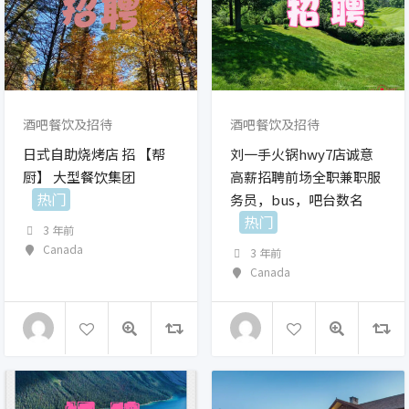
酒吧餐饮及招待
酒吧餐饮及招待
日式自助烧烤店 招 【帮
刘一手火锅hwy7店诚意
厨】 大型餐饮集团
高薪招聘前场全职兼职服
热门
务员，bus，吧台数名
热门
3 年前
Canada
3 年前
Canada