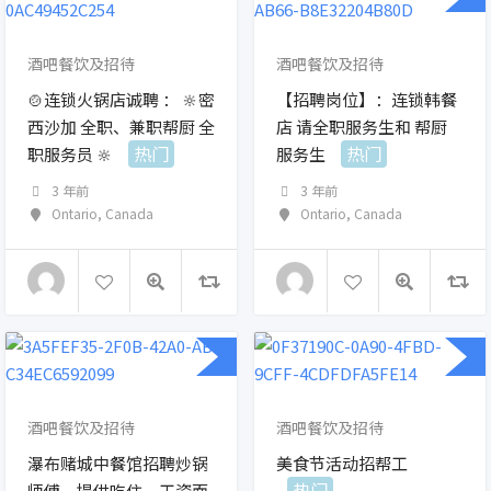
酒吧餐饮及招待
酒吧餐饮及招待
🍲连锁火锅店诚聘 ： 🔆密
【招聘岗位】：连锁韩餐
西沙加 全职、兼职帮厨 全
店 请全职服务生和 帮厨
热门
热门
职服务员 🔆
服务生
3 年前
3 年前
Ontario
,
Canada
Ontario
,
Canada
酒吧餐饮及招待
酒吧餐饮及招待
瀑布赌城中餐馆招聘炒锅
美食节活动招帮工
热门
师傅，提供吃住，工资面