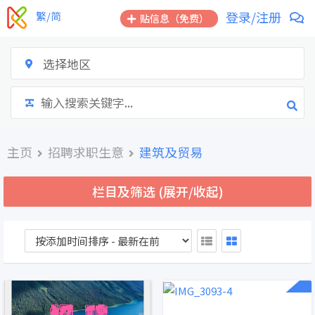
跳
登录/注册
繁/简
贴信息（免费）
到
内
容
选择地区
主页
招聘求职生意
建筑及贸易
栏目及筛选 (展开/收起)