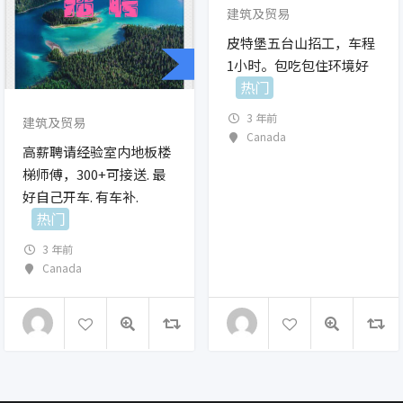
建筑及贸易
皮特堡五台山招工，车程
1小时。包吃包住环境好
热门
3 年前
建筑及贸易
Canada
高薪聘请经验室内地板楼
梯师傅，300+可接送. 最
好自己开车. 有车补.
热门
3 年前
Canada