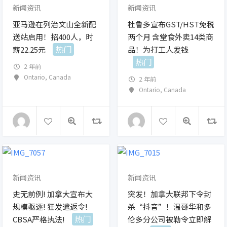
新闻资讯
新闻资讯
亚马逊在列治文山全新配
杜鲁多宣布GST/HST免税
送站启用！招400人，时
两个月 含堂食外卖14类商
热门
薪22.25元
品！为打工人发钱
热门
2 年前
Ontario
,
Canada
2 年前
Ontario
,
Canada
新闻资讯
新闻资讯
史无前例! 加拿大宣布大
突发！加拿大联邦下令封
规模驱逐! 狂发遣返令!
杀“抖音”！温哥华和多
热门
CBSA严格执法!
伦多分公司被勒令立即解