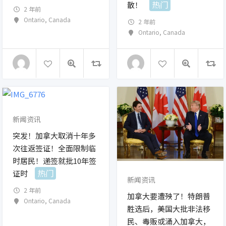
热门
散！
2 年前
Ontario
,
Canada
2 年前
Ontario
,
Canada
新闻资讯
突发！加拿大取消十年多
次往返签证！全面限制临
时居民！递签就批10年签
热门
证时
新闻资讯
2 年前
加拿大要遭殃了！特朗普
Ontario
,
Canada
胜选后，美国大批非法移
民、毒贩或涌入加拿大，