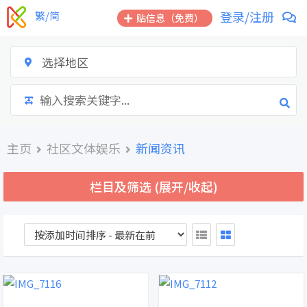
跳
登录/注册
繁/简
贴信息（免费）
到
内
容
选择地区
主页
社区文体娱乐
新闻资讯
栏目及筛选 (展开/收起)