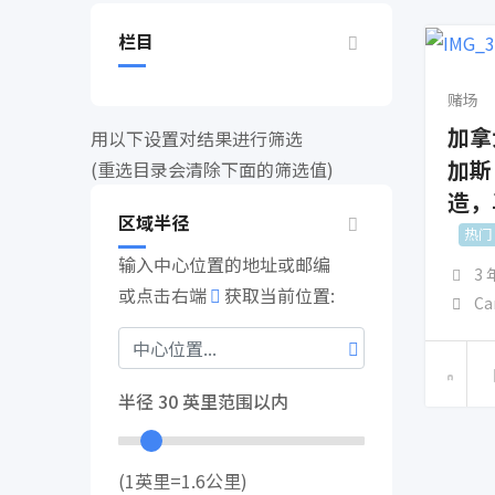
栏目
赌场
加拿
用以下设置对结果进行筛选
加斯
(重选目录会清除下面的筛选值)
造，
区域半径
热门
输入中心位置的地址或邮编
3
或点击右端
获取当前位置:
Ca
半径
30
英里范围以内
(1英里=1.6公里)