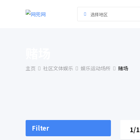
跳
到
选择地区
内
容
赌场
主页
社区文体娱乐
娱乐运动场所
赌场
Filter
1/1