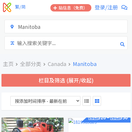
跳
登录/注册
繁/简
贴信息（免费）
到
内
容
Manitoba
主页
全部分类
Canada
Manitoba
栏目及筛选 (展开/收起)
🇨🇦$
20
🇨🇦$
50
–