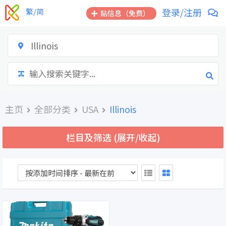
跳
登录/注册
繁/简
贴信息（免费）
到
内
容
Illinois
主页
全部分类
USA
Illinois
栏目及筛选 (展开/收起)