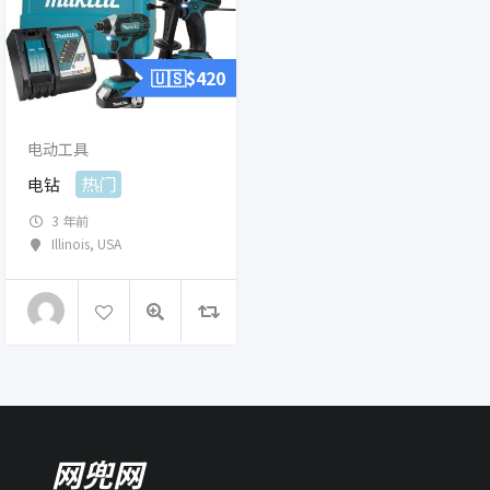
🇺🇸$
420
电动工具
热门
电钻
3 年前
Illinois
,
USA
网兜网