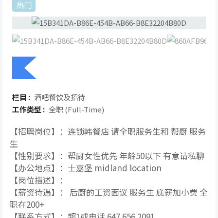
热门
栏目 :
酒吧餐饮及招待
工作类型 :
全职 (Full-Time)
【招聘岗位】：连锁韩餐店 请全职服务生和 帮厨 服务
生
【性别要求】：帮厨女性优先 年龄50以下 有意请私聊
【办公地点】：士嘉堡 midland location
【岗位描述】：
【薪资待遇】： 后厨的工资面议 服务生 底薪加小费 全
职在200+
【联系方式】：超1或电话 647 656 2091