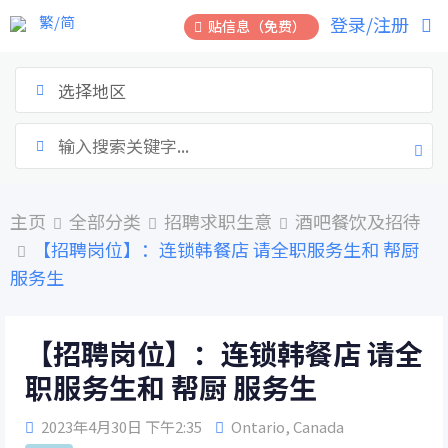
跳
繁/简
登录/注册
贴信息（免费）
到
内
容
选择地区
主页
全部分类
招聘求职生意
酒吧餐饮及招待
【招聘岗位】：连锁韩餐店 请全职服务生和 帮厨
服务生
【招聘岗位】：连锁韩餐店 请全
职服务生和 帮厨 服务生
2023年4月30日 下午2:35
Ontario
,
Canada