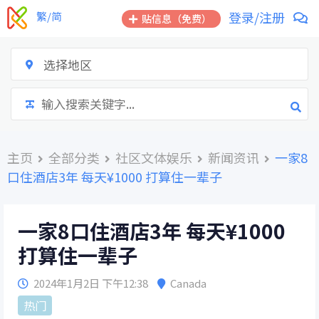
跳
登录/注册
繁/简
贴信息（免费）
到
内
容
选择地区
主页
全部分类
社区文体娱乐
新闻资讯
一家8
口住酒店3年 每天¥1000 打算住一辈子
一家8口住酒店3年 每天¥1000
打算住一辈子
2024年1月2日 下午12:38
Canada
热门