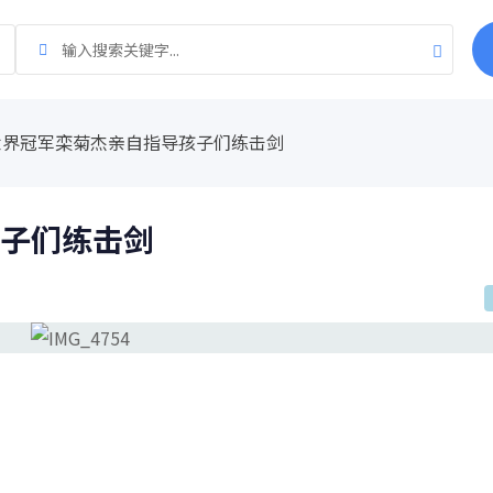
世界冠军栾菊杰亲自指导孩子们练击剑
子们练击剑