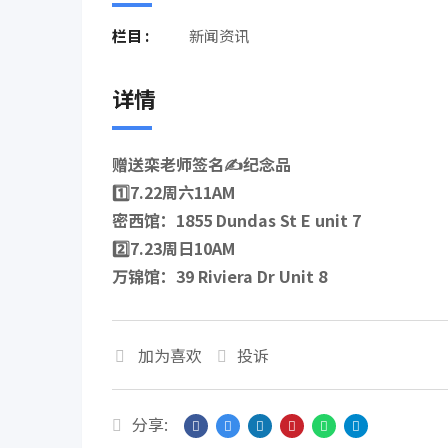
栏目 :
新闻资讯
详情
赠送栾老师签名✍️纪念品
1️⃣7.22周六11AM
密西馆：1855 Dundas St E unit 7
2️⃣7.23周日10AM
万锦馆：39 Riviera Dr Unit 8
加为喜欢
投诉
分享: