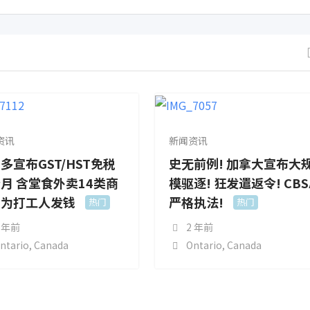
资讯
新闻资讯
多宣布GST/HST免税
史无前例! 加拿大宣布大
月 含堂食外卖14类商
模驱逐! 狂发遣返令! CBS
！为打工人发钱
严格执法!
热门
热门
 年前
2 年前
ntario
,
Canada
Ontario
,
Canada