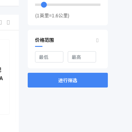
(1英里=1.6公里)
价格范围
新闻资讯
新闻资讯
规
突发！加拿大联邦下令封
突发！加拿
A
杀“抖音”！温哥华和多
次往返签证
进行筛选
伦多分公司被勒令立即解
时居民！递
散！
证时
热门
热门
2 年前
2 年前
Ontario
,
Canada
Ontario
,
C