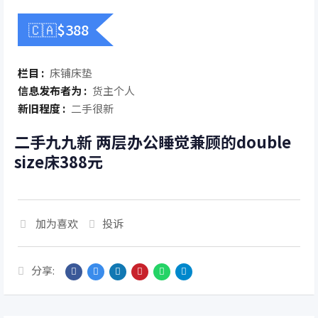
🇨🇦$
388
栏目 :
床铺床垫
信息发布者为 :
货主个人
新旧程度 :
二手很新
二手九九新 两层办公睡觉兼顾的double
size床388元
加为喜欢
投诉
分享: