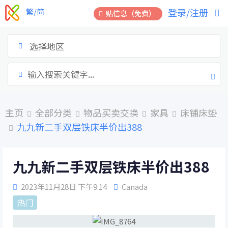
跳
登录/注册
繁/简
贴信息（免费）
到
内
容
选择地区
主页
全部分类
物品买卖交换
家具
床铺床垫
九九新二手双层铁床半价出388
九九新二手双层铁床半价出388
2023年11月28日 下午9:14
Canada
热门