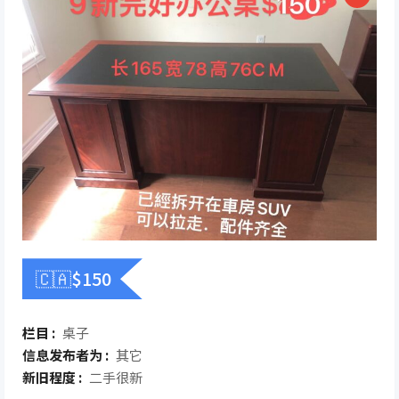
🇨🇦$
150
栏目 :
桌子
信息发布者为 :
其它
新旧程度 :
二手很新