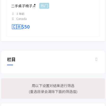
热门
二手桌子椅子🪑
3 年前
Canada
🇨🇦$
50
栏目
用以下设置对结果进行筛选
(重选目录会清除下面的筛选值)