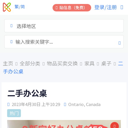
跳
登录/注册
繁/简
贴信息（免费）
到
内
容
选择地区
主页
全部分类
物品买卖交换
家具
桌子
二
手办公桌
二手办公桌
2023年4月30日 上午10:29
Ontario
,
Canada
热门