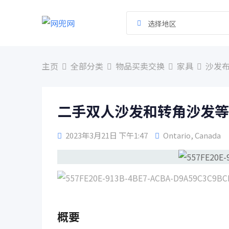
跳
到
选择地区
内
容
主页
全部分类
物品买卖交换
家具
沙发
二手双人沙发和转角沙发等
2023年3月21日 下午1:47
Ontario
,
Canada
概要