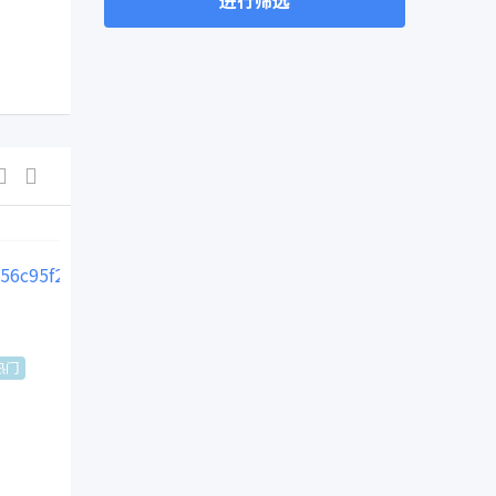
进行筛选
沙发布团
二手贵妃皮沙发
热门
热门
3 年前
Canada
🇨🇦$
200