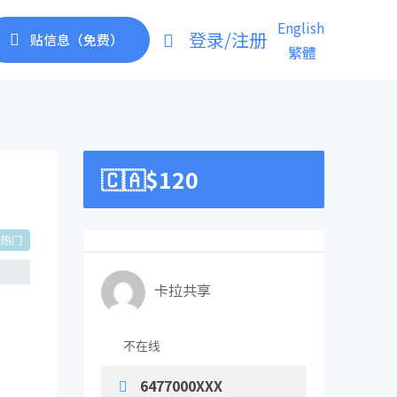
English
登录/注册
贴信息（免费）
繁體
🇨🇦$
120
热门
卡拉共享
不在线
6477000XXX