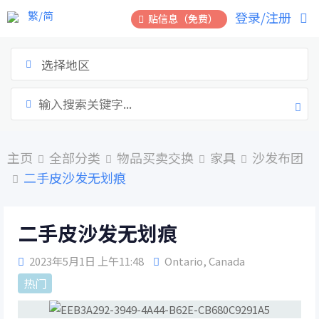
跳
繁/简
登录/注册
贴信息（免费）
到
内
容
选择地区
主页
全部分类
物品买卖交换
家具
沙发布团
二手皮沙发无划痕
二手皮沙发无划痕
2023年5月1日 上午11:48
Ontario
,
Canada
热门