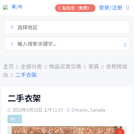
跳
繁/简
登录/注册
贴信息（免费）
到
内
容
选择地区
主页
全部分类
物品买卖交换
家具
衣柜梳妆
台
二手衣架
二手衣架
2023年5月22日 上午11:27
Ontario
,
Canada
热门