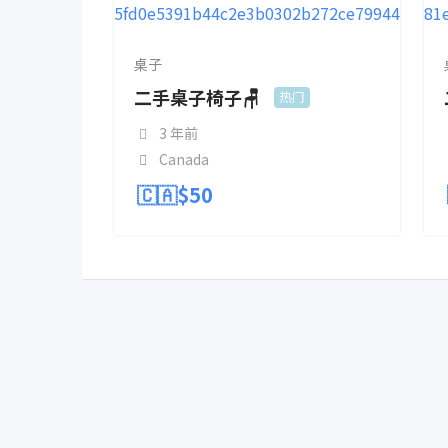
桌子
二手桌子椅子🪑
热门
3 年前
Canada
🇨🇦$
50