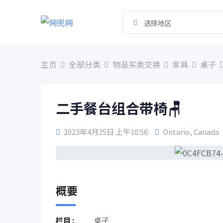
跳
到
选择地区
内
容
主页
全部分类
物品买卖交换
家具
桌子
二手餐台组合带椅🪑
2023年4月25日 上午10:56
Ontario
,
Canada
概要
栏目 :
桌子