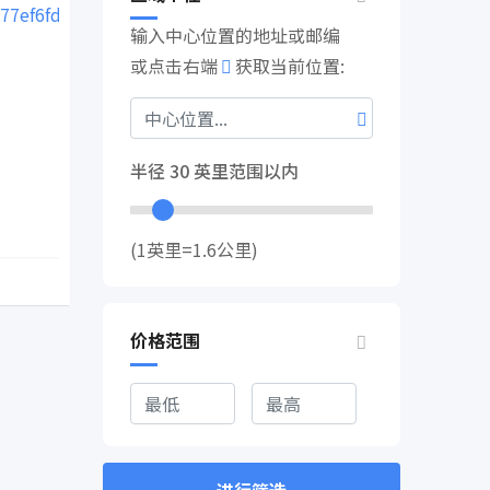
输入中心位置的地址或邮编
或点击右端
获取当前位置:
桌子
二手家具出售
热门
3 年前
半径
30
英里范围以内
Canada
🇨🇦$
30
(1英里=1.6公里)
价格范围