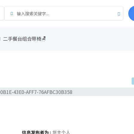
二手餐台组合带椅🪑
信息发布者为 :
货主个人