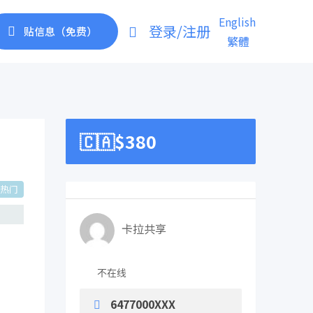
English
登录/注册
贴信息（免费）
繁體
🇨🇦$
380
热门
卡拉共享
不在线
6477000XXX