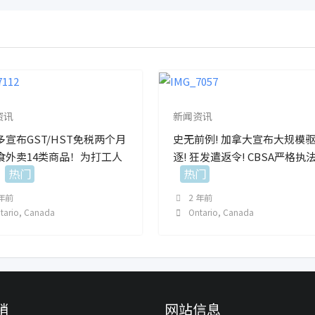
资讯
新闻资讯
多宣布GST/HST免税两个月
史无前例! 加拿大宣布大规模
食外卖14类商品！为打工人
逐! 狂发遣返令! CBSA严格执法
热门
热门
 年前
2 年前
tario
,
Canada
Ontario
,
Canada
销
网站信息