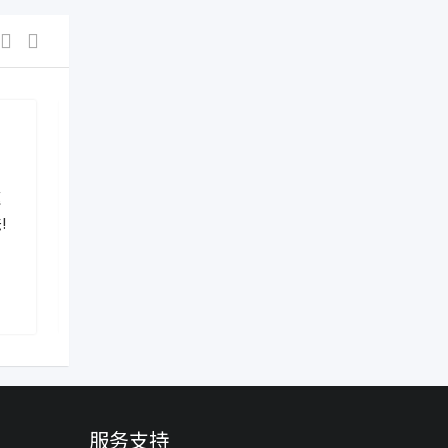
新闻资讯
新闻资讯
驱
突发！加拿大联邦下令封杀“抖
突发！加拿
!
音”！温哥华和多伦多分公司被
签证！全面
热门
勒令立即解散！
就批10年签
2 年前
2 年前
Ontario
,
Canada
Ontario
,
Ca
服务支持