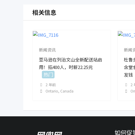
相关信息
新闻资讯
新闻
亚马逊在列治文山全新配送站启
杜鲁
用！招400人，时薪22.25元
含堂
热门
发钱
2 年前
2
Ontario
,
Canada
On
如何促
网兜网