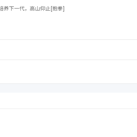
培养下一代，高山仰止[抱拳]