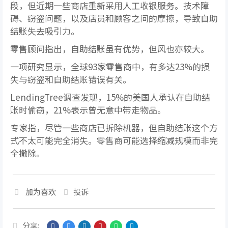
段，但近期一些商店重新采用人工收银服务。技术障
碍、窃盗问题，以及店员和顾客之间的摩擦，导致自助
结账失去吸引力。
零售顾问指出，自助结账虽有优势，但风也亦较大。
一项研究显示，全球93家零售商中，有多达23%的损
失与窃盗和自助结账错误有关。
LendingTree调查发现，15%的美国人承认在自助结
账时偷窃，21%表示曾无意中带走物品。
专家指，尽管一些商店已拆除机器，但自助结账这个方
式不太可能完全消失。零售商可能选择缩减规模而非完
全撤除。
加为喜欢
投诉
分享: