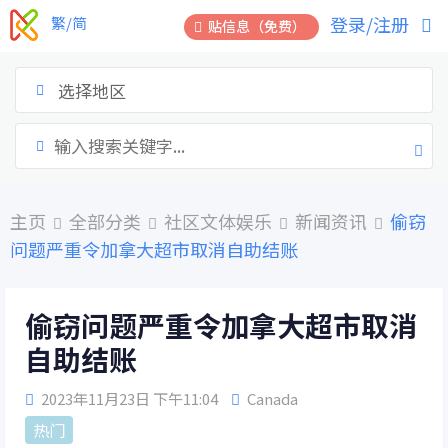
跳
登录/注册
繁/简
贴信息（免费）
到
内
容
选择地区
主页
全部分类
社区文体娱乐
新闻资讯
偷窃
问题严重令加拿大超市取消自助结账
偷窃问题严重令加拿大超市取消
自助结账
2023年11月23日 下午11:04
Canada
热门