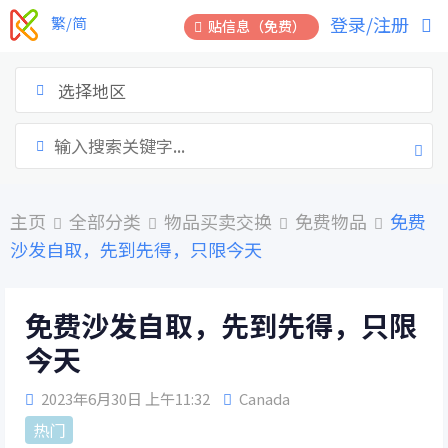
跳
登录/注册
繁/简
贴信息（免费）
到
内
容
选择地区
主页
全部分类
物品买卖交换
免费物品
免费
沙发自取，先到先得，只限今天
免费沙发自取，先到先得，只限
今天
2023年6月30日 上午11:32
Canada
热门