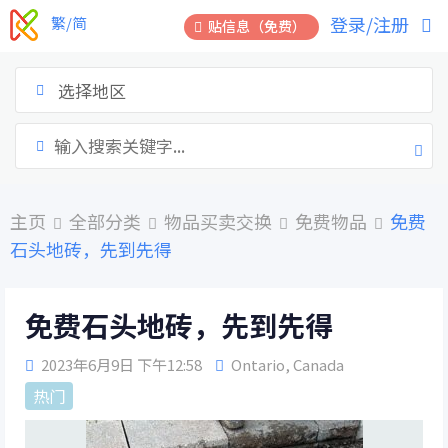
跳
登录/注册
繁/简
贴信息（免费）
到
内
容
选择地区
主页
全部分类
物品买卖交换
免费物品
免费
石头地砖，先到先得
免费石头地砖，先到先得
2023年6月9日 下午12:58
Ontario
,
Canada
热门