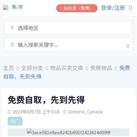
跳
繁/简
登录/注册
贴信息（免费）
到
内
容
选择地区
主页
全部分类
物品买卖交换
免费物品
免费
自取，先到先得
免费自取，先到先得
2023年6月7日 上午9:18
Ontario
,
Canada
热门