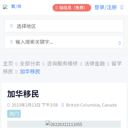
跳
繁/简
登录/注册
贴信息（免费）
到
内
容
选择地区
主页
全部分类
咨询服务维修
法律金融
留学
移民
加华移民
加华移民
2023年2月13日 下午3:58
British Columbia
,
Canada
热门