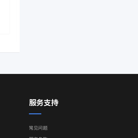
伦多分公司被勒令立即解
时居民！递
散！
证时
热门
热门
2 年前
2 年前
Ontario
,
Canada
Ontario
,
C
服务支持
常见问题