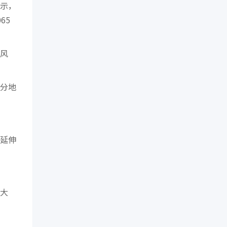
示，
65
风
分地
延伸
大