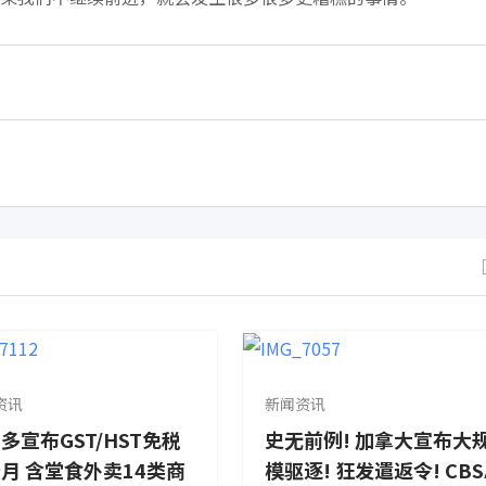
资讯
新闻资讯
多宣布GST/HST免税
史无前例! 加拿大宣布大
月 含堂食外卖14类商
模驱逐! 狂发遣返令! CBS