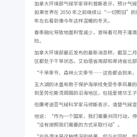
加拿大环境部气候学家菲利普斯表示，预计气候
如果世界在 2050 年之前继续以“一切照旧”
年左右看到像今年这样温暖的冬天。
春季融化导致地面积雪减少，意味着可用于灌溉
险。
加拿大环境部最近发布的最新消息称，截至二月
区都处于干旱状态。艾伯塔省南部和卑诗省北部的
“干旱季节、森林火灾季节——这些都会到来，
五大湖的冰盖有助于保护海岸线免受冬季风暴的
到圣劳伦斯湾周围的沿海地区，包括爱德华王子
但康考迪亚气候科学家马修斯表示，清楚气候变
他说：“作为一个国家，我们需要共同行动，停
“没有按照我们需要的方式采取行动”。
“户外滑冰是这种情况的结果，但与此同时，如