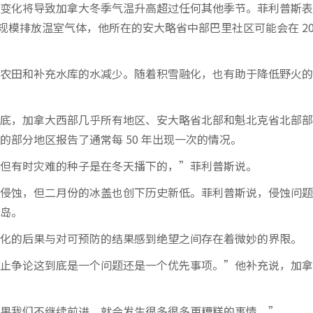
变化将导致加拿大冬季气温升高超过任何其他季节。菲利普斯表
的规模排放温室气体，他所在的安大略省中部巴里社区可能会在 20
农田和补充水库的水减少。随着积雪融化，也有助于降低野火的
底，加拿大西部几乎所有地区、安大略省北部和魁北克省北部部
部分地区报告了通常每 50 年出现一次的情况。
但有时灾难的种子是在冬天播下的，”菲利普斯说。
侵蚀，但二月份的冰盖也创下历史新低。菲利普斯说，侵蚀问题
岛。
化的后果与对可预防的结果感到绝望之间存在着微妙的界限。
止争论这到底是一个问题还是一个优先事项。”他补充说，加拿
果我们不继续前进，就会发生很多很多更糟糕的事情。”