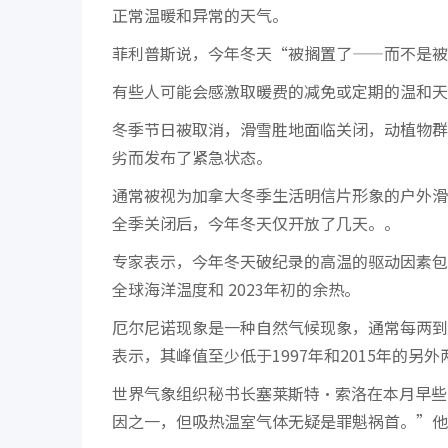
正常温暖和异常的天气。
菲利普斯说，今年冬天“被搁置了——而不是被
有些人可能会感激取暖费的减免或定期的温和天
冬季节日被取消，滑雪胜地面临关闭，动植物群
劣而发布了紧急状态。
通常被视为加拿大冬季生活明信片形象的户外滑
全季关闭后，今年冬天仅开放了几天。。
专家表示，今年冬天破纪录的高温的驱动因素包
全球海洋温度和 2023年初的余热。
厄尔尼诺现象是一种自然气候现象，通常每两到
表示，其峰值至少低于1997年和2015年的另
世界气象组织秘书长塞莱斯特·索洛在本月早些
因之一，但吸热温室气体无疑是罪魁祸首。”他