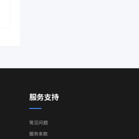
散！
证时
热门
热门
2 年前
2 年前
Ontario
,
Canada
Ontario
,
C
服务支持
常见问题
服务条款