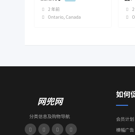
2 年前
2
Ontario
,
Canada
O
如何
网兜网
分类信息及购物导航
会员计划
横幅广告