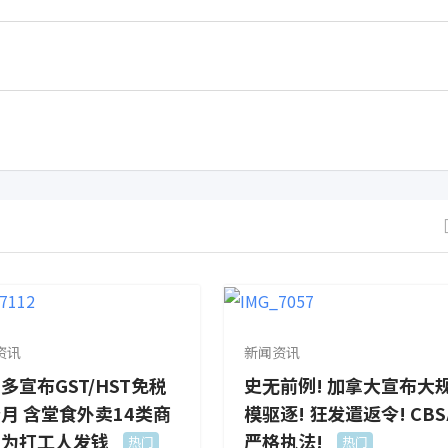
资讯
新闻资讯
多宣布GST/HST免税
史无前例! 加拿大宣布大
月 含堂食外卖14类商
模驱逐! 狂发遣返令! CBS
！为打工人发钱
严格执法!
热门
热门