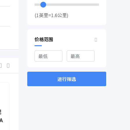
(1英里=1.6公里)
价格范围
进行筛选
新闻资讯
新闻资讯
规
突发！加拿大联邦下令封
突发！加拿
A
杀“抖音”！温哥华和多
次往返签证
伦多分公司被勒令立即解
时居民！递