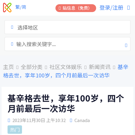
跳
登录/注册
繁/简
贴信息（免费）
到
内
容
选择地区
主页
全部分类
社区文体娱乐
新闻资讯
基辛
格去世，享年100岁，四个月前最后一次访华
基辛格去世，享年100岁，四个
月前最后一次访华
2023年11月30日 上午10:32
Canada
热门