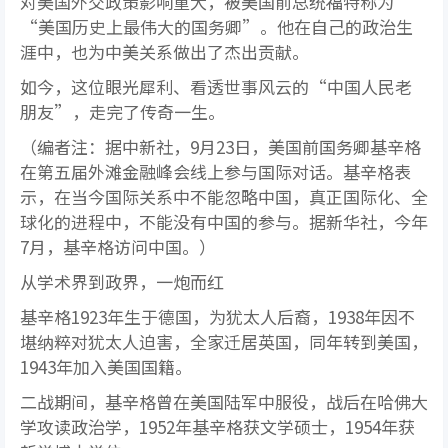
对美国外交政策影响重大，被美国前总统福特称为
“美国历史上最伟大的国务卿”。他在自己的政治生
涯中，也为中美关系做出了杰出贡献。
如今，这位眼光犀利、看透世事风云的“中国人民老
朋友”，走完了传奇一生。
（编者注：据中新社，9月23日，美国前国务卿基辛格
在第五届外滩金融峰会线上参与国际对话。基辛格表
示，在当今国际关系中不能忽略中国，真正国际化、全
球化的进程中，不能没有中国的参与。据新华社，今年
7月，基辛格访问中国。）
从学术界到政界，一炮而红
基辛格1923年生于德国，为犹太人后裔，1938年因不
堪纳粹对犹太人迫害，全家迁居英国，同年转到美国，
1943年加入美国国籍。
二战期间，基辛格曾在美国陆军中服役，战后在哈佛大
学攻读政治学，1952年基辛格获文学硕士，1954年获