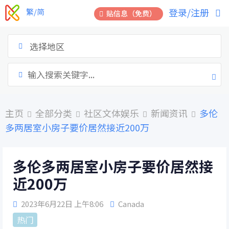
跳
登录/注册
繁/简
贴信息（免费）
到
内
容
选择地区
主页
全部分类
社区文体娱乐
新闻资讯
多伦
多两居室小房子要价居然接近200万
多伦多两居室小房子要价居然接
近200万
2023年6月22日 上午8:06
Canada
热门