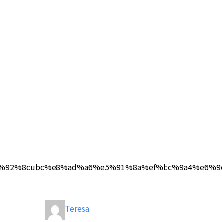
d%a6%e5%92%8cubc%e8%ad%a6%e5%91%8a%ef%bc%9a4
Teresa