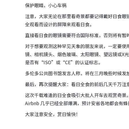
保护眼睛，小心车祸
注意，大家无论在那里看奇景都要记得戴好日食眼
全观看而设计的屏障来观看日食。
直接看日食的眼镜需要符合国际标准，否则将有暂
对于想要观测这种罕见天象的朋友来说，一定要使用符
镜、相机镜头、烟色玻璃、太阳眼镜、望远镜或X
是否有“ISO”或“CE”的认证标志。
多伦多公共图书馆发言人称，将在三月晚些时候发
最后，再次提醒大家：看日全食的前后几天千万注
这次千载难逢的日全食吸引大批人开车去观赏奇景。4
Airbnb 几乎已经全部爆满，预计安省各地都会有
大家注意安全，赏日愉快！