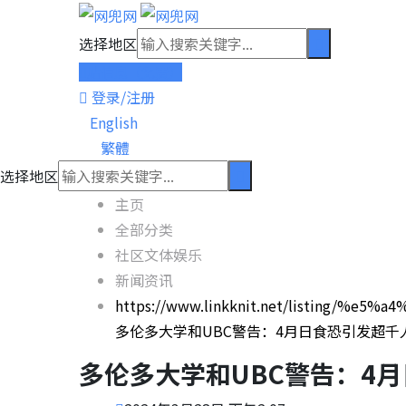
跳
到
选择地区
内
贴信息（免费）
容
登录/注册
English
繁體
选择地区
主页
全部分类
社区文体娱乐
新闻资讯
https://www.linkknit.net/listin
多伦多大学和UBC警告：4月日食恐引发超千
多伦多大学和UBC警告：4