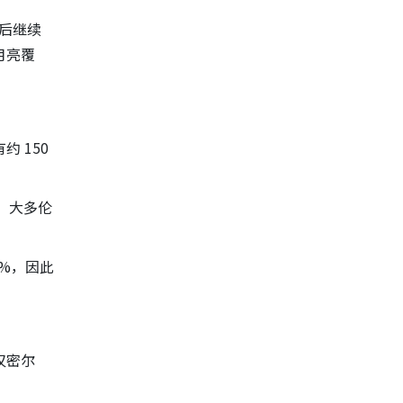
然后继续
月亮覆
 150
，大多伦
9%，因此
汉密尔