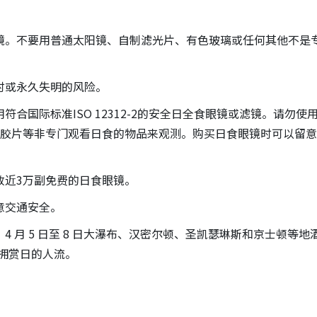
镜。不要用普通太阳镜、自制滤光片、有色玻璃或任何其他不是
时或永久失明的风险。
合国际标准ISO 12312-2的安全日全食眼镜或滤镜。请勿使
光胶片等非专门观看日食的物品来观测。购买日食眼镜时可以留
放近3万副免费的日食眼镜。
意交通安全。
 月 5 日至 8 日大瀑布、汉密尔顿、圣凯瑟琳斯和京士顿等地
蜂拥赏日的人流。