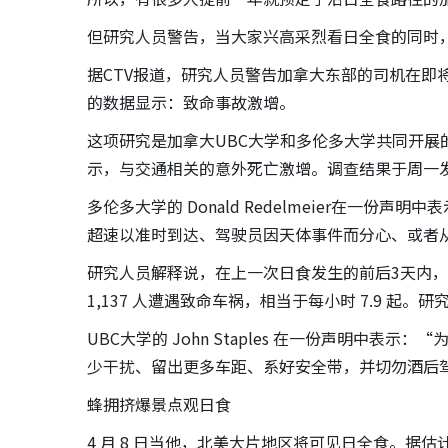
但研究人员警告，当大家兴高采烈看日全食的同时
据CTV报道，研究人员警告加拿大东部的司机在即将
的数据显示：致命事故激增。
这项研究是加拿大UBC大学和多伦多大学共同开
示，与交通相关的意外死亡激增。调查结果于周一
多伦多大学的 Donald Redelmeier在一
超速以准时到达、驾驶员因天体事件而分心、或者
研究人员解释说，在上一次日食发生的前后3天内，有 
1,137 人遭遇致命车祸，相当于每小时 7.9 起
UBC大学的 John Staples 在一份声明中
少干扰、留出更多车距、系好安全带，并切勿酒后
蜂拥挤爆景点观日食
4 月 8 日当他，北美大片地区将可见日全食。据估