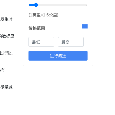
(1英里=1.6公里)
食发生时
价格范围
的数据显
线上行驶、
进行筛选
共有
、尽量减
。