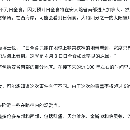
C省看不到日全食，因为预计日全食将在安大略省南部进入加拿大，
雷顿角。在西海岸，可能会看到日偏食，大约四分之一的太阳被
。
alfe博士说，“日全食只能在地球上非常狭窄的地带看到，宽度只有约
海上看到。这就是 4 月 8 日日全食如此罕见的原因。”
包括安省南部的部分地区。在接下来的近 100 年左右的时间里
70% 日食，可能想知道这次事件有何不同。由于这次的覆盖率将超过 9
去附近一些在路径内的观赏点。
会涵盖多伦多东部和西部，包括科堡、贝尔维尔、金斯顿和伯灵顿、