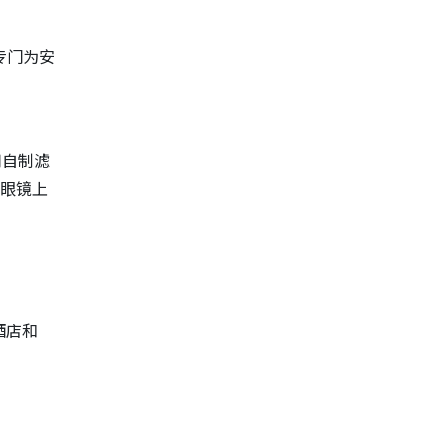
专门为安
用自制滤
意眼镜上
酒店和