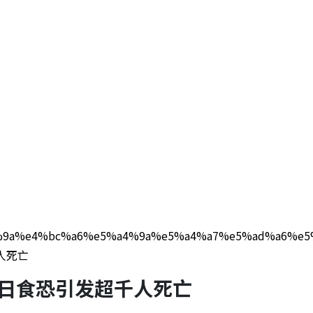
g/%e5%a4%9a%e4%bc%a6%e5%a4%9a%e5%a4%a7%e5%a
人死亡
月日食恐引发超千人死亡