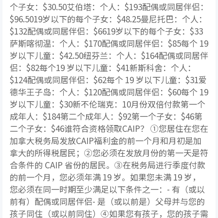
个子女：$30.50艾伯塔：个人：$193配偶或同居伴侣：
$96.5019岁以下的每个子女：$48.25曼尼托巴：个人：
$132配偶或同居伴侣：$6619岁以下的每个子女：$33
萨斯喀彻温：个人：$170配偶或同居伴侣：$85每个 19
岁以下儿童：$42.50纽芬兰：个人：$164配偶或同居伴
侣：$82每个19 岁以下儿童：$41新斯科舍：个人：
$124配偶或同居伴侣：$62每个 19 岁以下儿童：$31爱
德华王子岛：个人：$120配偶或同居伴侣：$60每个 19
岁以下儿童：$30新不伦瑞克：10月份双倍付款第一个
成年人：$184第二个成年人：$92第一个子女：$46第
二个子女：$46谁符合资格领取CAIP？ ①您居住在您在
加拿大税务局发放CAIP福利金的前一个月和月初是加
拿大的所得税居民；②您必须在发放月份的第一天是符
合条件的 CAIP 省份的居民。③在税务局进行季度付款
的前一个月，您必须年满 19 岁。如果您未满 19 岁，
您必须在同一时期至少满足以下条件之一：- 有（或以
前有）配偶或同居伴侣- 是（或以前是）父母并与您的
孩子同住（或以前同住）④如果您有孩子，您的孩子需