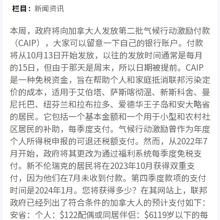
栏目 :
新闻资讯
本周，政府将向加拿大人发放第二批气候行动激励付款
（CAIP），大家可以留意一下自己的银行账户。付款
将从10月13日开始发放，以往的发放时间通常是每月
的15日，但由于那天是周末，所以日期被提前。CAIP
是一种免税资金，旨在帮助个人和家庭抵消联邦污染定
价的成本，适用于艾伯塔、萨斯喀彻温、新斯科舍、曼
尼托巴、纽芬兰和拉布拉多、爱德华王子岛和安大略省
的居民。它包括一个基本金额和一个用于小型和农村社
区居民的补助，每季度支付。气候行动激励曾作为年度
个人所得税申报的可退还税额支付。然而，从2022年7
月开始，政府将其更改为通过福利系统每季度免税支
付。新不伦瑞克的居民将在2023年10月获得双重支
付，因为他们在7月未收到付款。第四季度款项的支付
时间是2024年1月。您将获得多少？在其网站上，联邦
政府已经列出了符合条件的加拿大人的预计支付如下：
安省：个人：$122配偶或同居伴侣：$6119岁以下的每