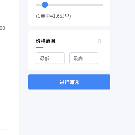
(1英里=1.6公里)
000
价格范围
进行筛选