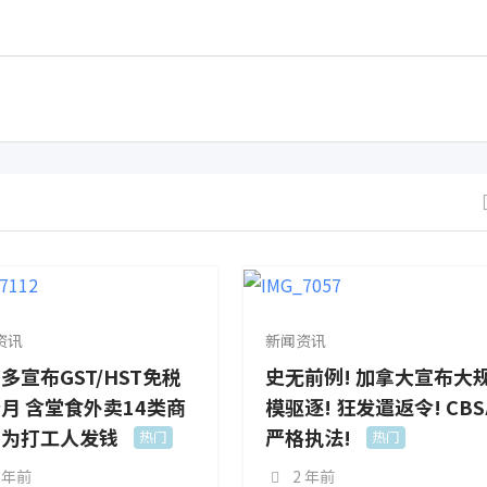
资讯
新闻资讯
多宣布GST/HST免税
史无前例! 加拿大宣布大
月 含堂食外卖14类商
模驱逐! 狂发遣返令! CBS
！为打工人发钱
严格执法!
热门
热门
 年前
2 年前