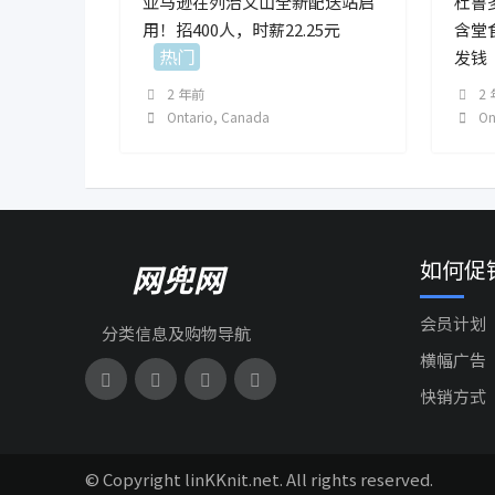
亚马逊在列治文山全新配送站启
杜鲁
用！招400人，时薪22.25元
含堂
热门
发钱
2 年前
2
Ontario
,
Canada
On
如何促
网兜网
会员计划
分类信息及购物导航
横幅广告
快销方式
© Copyright linKKnit.net. All rights reserved.