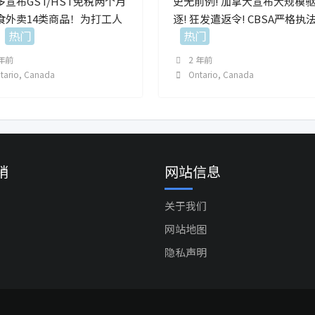
多宣布GST/HST免税两个月
史无前例! 加拿大宣布大规模
食外卖14类商品！为打工人
逐! 狂发遣返令! CBSA严格执法
热门
热门
 年前
2 年前
tario
,
Canada
Ontario
,
Canada
销
网站信息
关于我们
网站地图
隐私声明