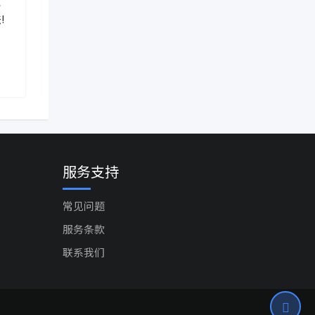
驱
突发！加拿大联邦下令封杀“抖
突发！加拿
!
音”！温哥华和多伦多分公司被
签证！全面
热门
勒令立即解散！
就批10年签
2 年前
2 年前
Ontario
,
Canada
Ontario
,
Ca
服务支持
常见问题
服务条款
联系我们