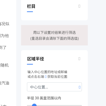
栏目
情况似
用以下设置对结果进行筛选
因为他
(重选目录会清除下面的筛选值)
到了
区域半径
会随机
输入中心位置的地址或邮编
或点击右端
获取当前位置:
级汽油
半径
30
英里范围以内