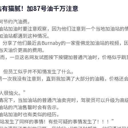
有猫腻！加87号油千万注意
何节约汽油费。
油站加油时要注意观察，因为他们注意到一个当地加油站的
加油站都遇到这种情况。
er，分享了他们最近去Burnaby的一家雪佛龙加油站的视频，
当天油价更高的费用。
。然而，一旦这名网友试图按下按键加普通汽油时，价格似乎跳
，但员工似乎并不知情发生了什么。
次：第一次我没有注意到，直到我加满了大部分的油箱，价格还
让人很恼火。”
情况下，当加油站的普通汽油卖完时，驾驶员可以升级为高
油站的汽油售罄时会有告示。
油站加油时也有类似的经历。
加油）站发生了同样的事情！有些可疑的事情发生了！！！”