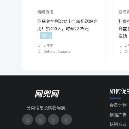
新闻资讯
新闻
亚马逊在列治文山全新配送站启
杜鲁
用！招400人，时薪22.25元
含堂
热门
发钱
2 年前
2
Ontario
,
Canada
On
如何促
网兜网
会员计划
分类信息及购物导航
横幅广告
快销方式