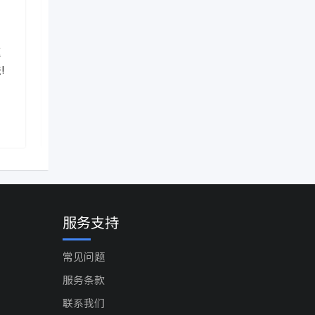
新闻资讯
新闻资讯
驱
突发！加拿大联邦下令封杀“抖
突发！加拿
!
音”！温哥华和多伦多分公司被
签证！全面
热门
勒令立即解散！
就批10年签
2 年前
2 年前
Ontario
,
Canada
Ontario
,
Ca
服务支持
常见问题
服务条款
联系我们