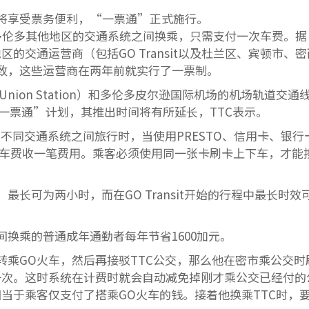
将享受票务便利，“一票通”正式施行。
大多伦多其他地区的交通系统之间换乘，只需支付一次车费。据
地区的交通运营商（包括GO Transit以及杜兰区、宾顿市、
致，这些运营商在两年前就实行了一票制。
（Union Station）和多伦多皮尔逊国际机场的机场轨道交通
一票通”计划，其推出时间将有所延长，TTC表示。
客在不同交通系统之间旅行时，当使用PRESTO、信用卡、银行
照较高车费收一笔费用。乘客必须使用同一张卡刷卡上下车，才能
长可为两小时，而在GO Transit开始的行程中最长时效
t之间换乘的普通成年通勤者每年节省1600加元。
乘GO火车，然后再接驳TTC公交，那么他在密市乘公交时
一次。这时系统在计费时就会自动减免掉刚才乘公交已经付的
当于乘客仅支付了搭乘GO火车的钱。接着他换乘TTC时，