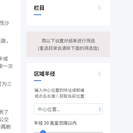
栏目
密西沙
线路，
用以下设置对结果进行筛选
(重选目录会清除下面的筛选值)
卡或
按一次
区域半径
可为三
输入中心位置的地址或邮编
或点击右端
获取当前位置:
刷了
公交
半径
30
英里范围以内
要再刷