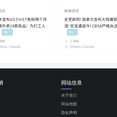
资讯
新闻资讯
多宣布GST/HST免税两个月
史无前例! 加拿大宣布大规模
食外卖14类商品！为打工人
逐! 狂发遣返令! CBSA严格执法
热门
热门
 年前
2 年前
tario
,
Canada
Ontario
,
Canada
销
网站信息
关于我们
网站地图
隐私声明