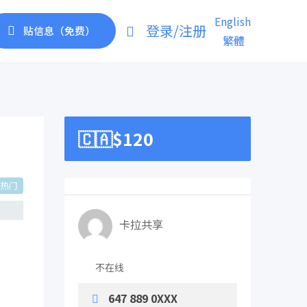
English
登录/注册
贴信息（免费）
繁體
🇨🇦$
120
热门
卡拉共享
不在线
647 889 0XXX