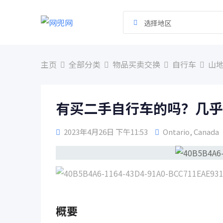
跳
到
选择地区
内
容
主页
全部分类
物品买卖交换
自行车
山
有买二手自行车的吗？几乎
2023年4月26日 下午11:53
Ontario
,
Canada
概要