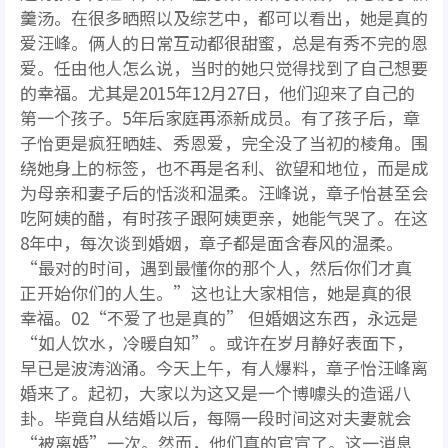
羹汤。在很多晒照以及综艺中，都可以看出，她是真的
爱汪峰。俩人的日常互动都很甜蜜，总是有秀不完的恩
爱。任由他人怎么说，当时的她只觉得找到了自己想要
的幸福。尤其是2015年12月27日，他们迎来了自己的
第一个孩子。5年后家庭再添新成员。有了孩子后，章
子怡更是疯狂晒娃、秀恩爱，完全没了当初的棱角。围
绕她身上的标签，也不再是名利、欲望和地位，而是成
为母亲和妻子后的恬淡和温柔。汪峰说，章子怡甚至会
吃阿姨的醋，有时孩子跟阿姨更亲，她能气哭了。在这
8年中，每次谈到婚姻，章子都是面含春风的温柔。
“最对的时间，遇到最懂你的那个人，然后你们才真
正开始你们的人生。”这也让大家相信，她是真的很
幸福。02“不爱了也是真的” 但婚姻这东西，永远是
“如人饮水，冷暖自知”。或许在岁月静好表面下，
早已是波涛汹涌。今天上午，有人爆料，章子怡汪峰离
婚来了。起初，大家以为这又是一个博噱头的造谣八
卦。毕竟自从结婚以后，每隔一段时间这对夫妻就会
“被离婚”一次。然而，他们真的官宣了。这一消息