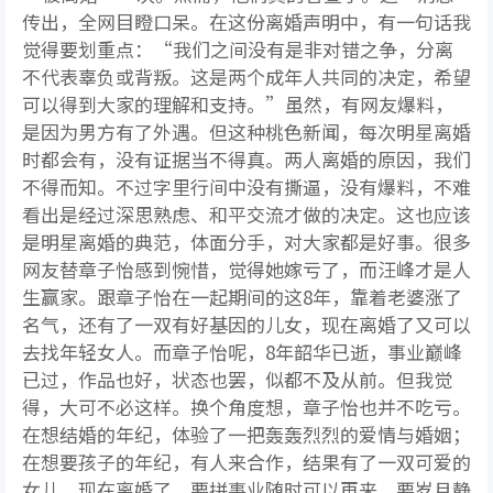
传出，全网目瞪口呆。在这份离婚声明中，有一句话我
觉得要划重点：“我们之间没有是非对错之争，分离
不代表辜负或背叛。这是两个成年人共同的决定，希望
可以得到大家的理解和支持。”虽然，有网友爆料，
是因为男方有了外遇。但这种桃色新闻，每次明星离婚
时都会有，没有证据当不得真。两人离婚的原因，我们
不得而知。不过字里行间中没有撕逼，没有爆料，不难
看出是经过深思熟虑、和平交流才做的决定。这也应该
是明星离婚的典范，体面分手，对大家都是好事。很多
网友替章子怡感到惋惜，觉得她嫁亏了，而汪峰才是人
生赢家。跟章子怡在一起期间的这8年，靠着老婆涨了
名气，还有了一双有好基因的儿女，现在离婚了又可以
去找年轻女人。而章子怡呢，8年韶华已逝，事业巅峰
已过，作品也好，状态也罢，似都不及从前。但我觉
得，大可不必这样。换个角度想，章子怡也并不吃亏。
在想结婚的年纪，体验了一把轰轰烈烈的爱情与婚姻；
在想要孩子的年纪，有人来合作，结果有了一双可爱的
女儿。现在离婚了，要拼事业随时可以再来，要岁月静