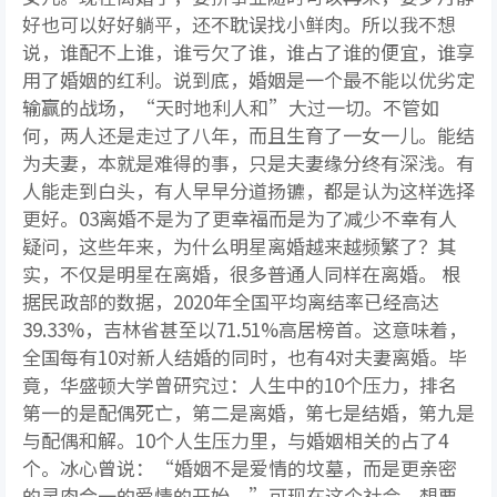
好也可以好好躺平，还不耽误找小鲜肉。所以我不想
说，谁配不上谁，谁亏欠了谁，谁占了谁的便宜，谁享
用了婚姻的红利。说到底，婚姻是一个最不能以优劣定
输赢的战场，“天时地利人和”大过一切。不管如
何，两人还是走过了八年，而且生育了一女一儿。能结
为夫妻，本就是难得的事，只是夫妻缘分终有深浅。有
人能走到白头，有人早早分道扬镳，都是认为这样选择
更好。03离婚不是为了更幸福而是为了减少不幸有人
疑问，这些年来，为什么明星离婚越来越频繁了？其
实，不仅是明星在离婚，很多普通人同样在离婚。 根
据民政部的数据，2020年全国平均离结率已经高达
39.33%，吉林省甚至以71.51%高居榜首。这意味着，
全国每有10对新人结婚的同时，也有4对夫妻离婚。毕
竟，华盛顿大学曾研究过：人生中的10个压力，排名
第一的是配偶死亡，第二是离婚，第七是结婚，第九是
与配偶和解。10个人生压力里，与婚姻相关的占了4
个。冰心曾说：“婚姻不是爱情的坟墓，而是更亲密
的灵肉合一的爱情的开始。”可现在这个社会，想要