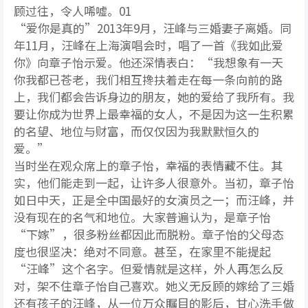
顾过往，令人唏嘘。01
“爱你是真的”2013年9月，汪峰与三婚妻子离婚。同
年11月，汪峰在上海演唱会时，唱了一首《我如此爱
你》向章子怡示爱。他还深情表白：“我想象有一天
你我都已苍老，我们相互搀扶着走在每一条向前的路
上，我们都会告诉身边的朋友，她的爱给了我所有。我
要让你成为世界上最幸福的女人，不是因为这一生积累
的名望、地位与财富，而仅仅因为我默默恒久的
爱。”
当时坐在观众席上的章子怡，幸福的表情藏不住。其
实，他们能走到一起，让许多人很意外。当初，章子怡
如日中天，正是全中国最好的女演员之一；而汪峰，并
没有现在的名气和地位。大家普遍认为，是章子怡
“下嫁”，很多粉丝都因此而脱粉。章子怡的父母态
度也很坚决：绝对不同意。甚至，在家里不能提起
“汪峰”这个名字。但爱情就是这样，外人再怎么反
对，架不住章子怡自己喜欢。她义无反顾的嫁给了三婚
还有孩子的汪峰，从一位万众瞩目的影后，甘心洗手做