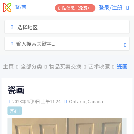
跳
登录/注册
繁/简
贴信息（免费）
到
内
容
选择地区
主页
全部分类
物品买卖交换
艺术收藏
瓷画
瓷画
2023年4月9日 上午11:24
Ontario
,
Canada
热门