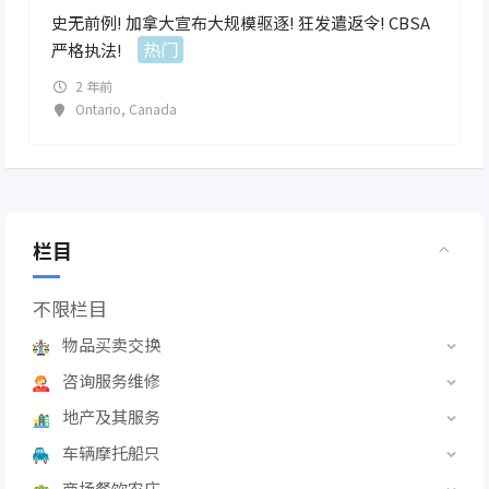
史无前例! 加拿大宣布大规模驱逐! 狂发遣返令! CBSA
热门
严格执法!
2 年前
Ontario
,
Canada
栏目
不限栏目
物品买卖交换
咨询服务维修
地产及其服务
车辆摩托船只
商场餐饮农庄