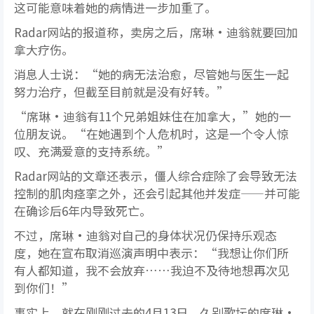
这可能意味着她的病情进一步加重了。
Radar网站的报道称，卖房之后，席琳·迪翁就要回加
拿大疗伤。
消息人士说：“她的病无法治愈，尽管她与医生一起
努力治疗，但截至目前就是没有好转。”
“席琳·迪翁有11个兄弟姐妹住在加拿大，”她的一
位朋友说。“在她遇到个人危机时，这是一个令人惊
叹、充满爱意的支持系统。”
Radar网站的文章还表示，僵人综合症除了会导致无法
控制的肌肉痉挛之外，还会引起其他并发症——并可能
在确诊后6年内导致死亡。
不过，席琳·迪翁对自己的身体状况仍保持乐观态
度，她在宣布取消巡演声明中表示：“我想让你们所
有人都知道，我不会放弃……我迫不及待地想再次见
到你们！”
事实上，就在刚刚过去的4月13日，久别歌坛的席琳·