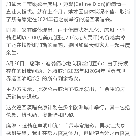
加拿大国宝级歌手席琳·迪翁(Celine Dion)的病情一
直让人担忧。就在上个月，她才因身体状况不佳，取消
了所有原定在2024年初之前举行的巡回演唱会。
刚刚，又有媒体爆出，由于健康状况恶化，席琳·迪
翁近期以3000万美元(超过2.1亿元人民币)的价格卖掉
了她在拉斯维加斯的豪宅，搬回加拿大和家人一起共度
余生。
5月26日，席琳·迪翁痛心地向粉丝们宣布：由于持续
存在的健康问题，她将取消2023年和2024年《勇气世
界巡回演唱会》的所有剩余场次。
主办方表示，此次总共取消了42场演出，门票将通过
原销售点退款。
这次巡回演唱会原计划在多个欧洲城市举行，其中包括
伦敦、维也纳、奥斯陆和巴黎。
席琳·迪翁在声明中说：“我非常抱歉，再次让大家
感到失望，我正在努力恢复体力，但即使百分之百恢复