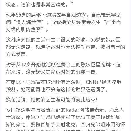
状态，巡演也是非常困难的。”
现年55岁的席琳·迪翁去年含泪透露，自己罹患罕见
病“僵人综合症”，导致她全身经常会发生“严重而
持续的肌肉痉挛”。
这种病对她的生活产生了很大的影响，55岁的她甚至
都无法走路，就连唱歌时也无法控制声带，按照自己的
方式发声。
对于从12岁开始就活跃在舞台上的歌坛巨星席琳·迪
翁来说，这无疑又是命运对她的沉痛一击。
在席琳·迪翁宣布取消所有巡演时，CNN已经悲凉地
预测，她可能再也不会有这样的世界级巡演了。
换句话说，她的演艺生涯可能将就此结束！
专门报道明星与名流八卦的Radar网站更表示，消息人
士透露，席琳·迪翁已经卖掉了她位于美国拉斯维加
斯的豪宅，要搬回加拿大魁北克，回归兄弟姐妹们的怀