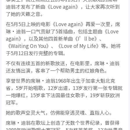
迪翁才发布了新曲《Love again》，让大家再次听到
了她的天籁之音。
在5月5日上映的电影《Love again》再爱一次里，席
琳·迪翁一口气贡献了5首插曲，包括主题曲《Love
again》，以及其他四首新单曲《I’ll be》、
《Waiting On You》、《Love of My Life》等。她将
于5月12日发行完整的专辑。
不仅有连续五首的新歌放送，在电影里，席琳·迪翁
还友情出演，客串了一个帮助男主的红娘角色。
享誉世界的席琳·迪翁1968年出生于加拿大魁北克
省，5岁开始唱歌，12岁出道，13岁发行第一张专辑就
一炮爆红，15岁拿下法国最佳女歌手，19岁斩获欧洲
冠军。
她的歌声空灵大气，仿佛能穿透灵魂、直指人心。
席琳·迪翁在歌坛上创造了无数个世界纪录，曾获得
1988年欧洲歌唱大赛冠军、5次格莱美奖、12次世界音