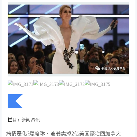
栏目 :
新闻资讯
病情恶化?爆席琳·迪翁卖掉2亿美国豪宅回加拿大