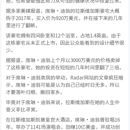
抱，也希望能借此努力从可怕的健康状况中恢复过来。
据多家美媒报道，席琳·迪翁的拉斯维加斯豪宅大概
购于2017年，买入价为920万美元，并在接下来的几年
里进行了翻新。
该豪宅拥有四间卧室和12个浴室，占地1.4英亩。由于
这栋豪宅从未正式上市，因此公众能看到的设计细节很
少。
据报道，席琳·迪翁上个月以3000万美元的价格卖掉
了这栋豪宅，她的投资在短短的几年时间里翻了三倍。
对于席琳·迪翁卖房的举动，Radar网站的文章疯狂暗
示，席琳·迪翁可能是认为自己已经时日无多，所以
才要落叶归根、搬回家乡。
毕竟对于席琳·迪翁来说，拉斯维加斯在她的人生中
意义非比寻常。
在拉斯维加斯凯撒皇宫大酒店，席琳·迪翁曾驻唱16
年，举办了1141场演唱会，劲赚10亿美金，并成功创