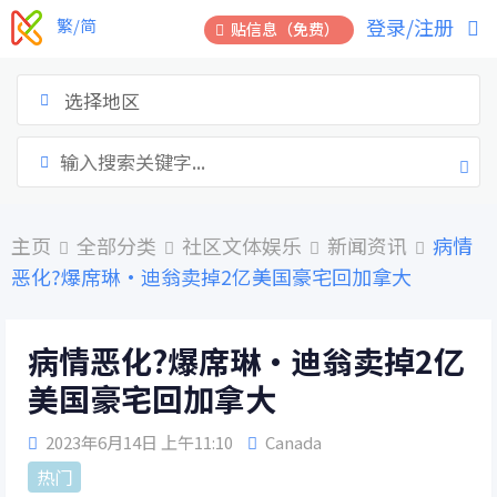
跳
登录/注册
繁/简
贴信息（免费）
到
内
容
选择地区
主页
全部分类
社区文体娱乐
新闻资讯
病情
恶化?爆席琳·迪翁卖掉2亿美国豪宅回加拿大
病情恶化?爆席琳·迪翁卖掉2亿
美国豪宅回加拿大
2023年6月14日 上午11:10
Canada
热门