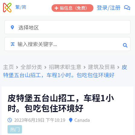
跳
登录/注册
繁/简
贴信息（免费）
到
内
容
选择地区
主页
全部分类
招聘求职生意
建筑及贸易
皮
特堡五台山招工，车程1小时。包吃包住环境好
皮特堡五台山招工，车程1小
时。包吃包住环境好
2023年6月19日 下午10:19
Canada
热门