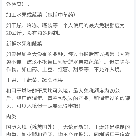
外检查）。
加工水果或蔬菜（包括中草药）
如干燥、冷冻、罐装等：个人使用的最大免税额度为
20公斤，没有特殊限制。
新鲜水果和蔬菜
如果是加拿大没有的品种，经过申报后可以携带（为避
免不便，建议不携带任何新鲜水果或蔬菜）。但是块茎
作物，如山药、土豆、红薯、甜菜等，不允许入境。
干果、干蔬菜、罐头水果
和用于烘培的干果均可入境，最大免税额度为20公
斤。经厂商消毒、真空包装过的产品，和消毒过的肉罐
头，可以入境但一定要记得申报！
肉类
国际入境（除美国外），无论是新鲜、干燥还是腌制的
肉类，如火腿和香肠，均不允许携带。同样适用于家禽