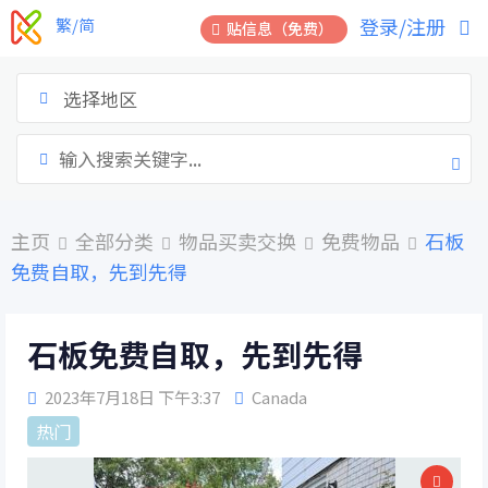
跳
登录/注册
繁/简
贴信息（免费）
到
内
容
选择地区
主页
全部分类
物品买卖交换
免费物品
石板
免费自取，先到先得
石板免费自取，先到先得
2023年7月18日 下午3:37
Canada
热门