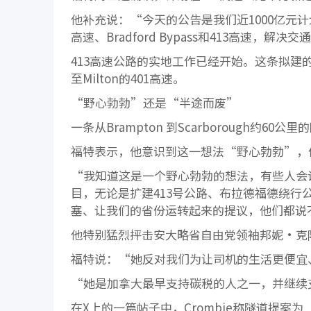
他补充说：“今天的公告是我们近1000亿元
高速、Bradford Bypass和413高速
413高速公路的实地工作已经开始。这条拟建
至Milton的401高速。
“野心勃勃”还是“半途而废”
一条从Brampton 到Scarborough约
福特表示，他意识到这一想法“野心勃勃”，
“我知道这是一个野心勃勃的想法，有些人会
目，无论是扩建413号公路、布拉德福德绕
塞、让我们的省份运转起来的提议，他们都说
他特别猛烈抨击安大略省自由党领袖邦妮·克
福特说：“她反对我们为让司机的生活更便宜
“她是加拿大最早支持碳税的人之一，并继续
在X上的一篇帖子中，Crombie称隧道提案