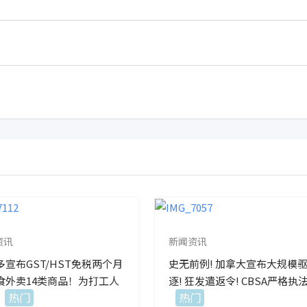
资讯
新闻资讯
多宣布GST/HST免税两个月
史无前例! 加拿大宣布大规模
食外卖14类商品！为打工人
逐! 狂发遣返令! CBSA严格执法
热门
热门