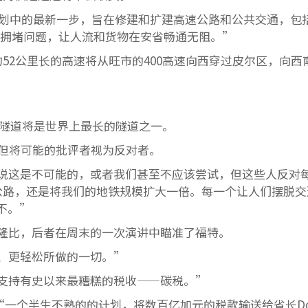
计划中的最新一步，旨在修建和扩建高速公路和公共交通，包括
，解决交通拥堵问题，让人流和货物在安省畅通无阻。”
的52公里长的高速将从旺市的400高速向西穿过皮尔区，向西
60公里的隧道将是世界上最长的隧道之一。
但将可能的批评者视为反对者。
说这是不可能的，或者我们甚至不应该尝试，但这些人反对
行公路，还是将我们的地铁规模扩大一倍。每一个让人们摆脱交
不。”
隆比，后者在周末的一次演讲中瞄准了福特。
、更轻松所做的一切。”
支持有史以来最糟糕的税收——碳税。”
为“一个半生不熟的的计划，将数百亿加元的税款输送给省长Do