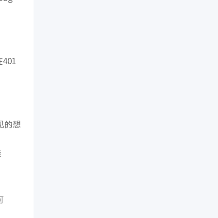
01
见的想
能
可