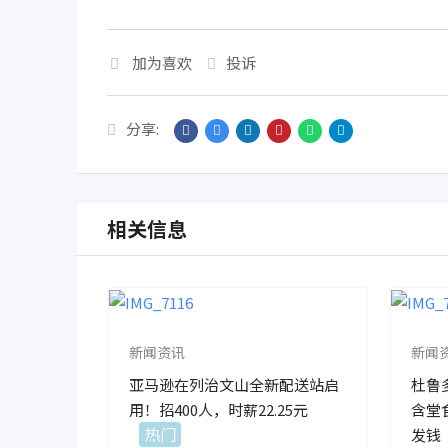
加为喜欢
投诉
分享:
相关信息
新闻资讯
新闻
亚马逊在列治文山全新配送站启
杜鲁
用！招400人，时薪22.25元
含堂
热门
发钱