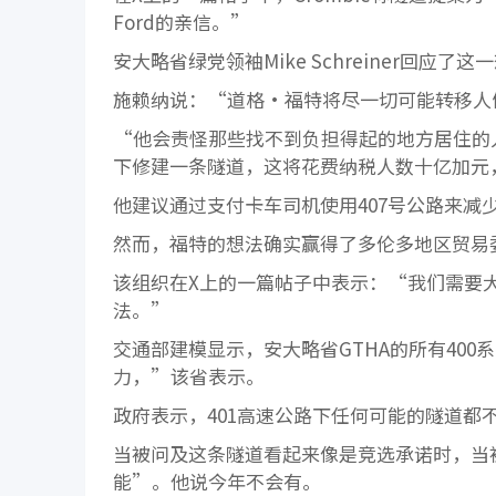
Ford的亲信。”
安大略省绿党领袖Mike Schreiner回
施赖纳说：“道格·福特将尽一切可能转移人
“他会责怪那些找不到负担得起的地方居住的
下修建一条隧道，这将花费纳税人数十亿加元
他建议通过支付卡车司机使用407号公路来减
然而，福特的想法确实赢得了多伦多地区贸易
该组织在X上的一篇帖子中表示：“我们需要大
法。”
交通部建模显示，安大略省GTHA的所有400
力，”该省表示。
政府表示，401高速公路下任何可能的隧道都
当被问及这条隧道看起来像是竞选承诺时，当被
能”。他说今年不会有。