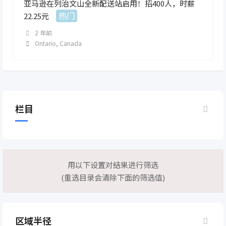
亚马逊在列治文山全新配送站启用！招400人，时薪
热门
22.25元
2 年前
Ontario
,
Canada
栏目
用以下设置对结果进行筛选
(重选目录会清除下面的筛选值)
区域半径