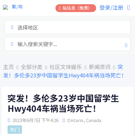
跳
繁/简
登录/注册
贴信息（免费）
到
内
容
选择地区
主页
全部分类
社区文体娱乐
新闻资讯
突
发！多伦多23岁中国留学生Hwy404车祸当场死亡！
突发！多伦多23岁中国留学生
Hwy404车祸当场死亡！
2023年6月7日 下午4:26
Ontario
,
Canada
热门