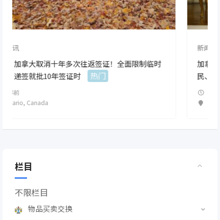
新闻资讯
限制临时
加拿大要遭殃了！特朗普胜选后，美国大批非法
热门
民、毒贩或涌入加拿大，关税暴
2 年前
Ontario
,
Canada
栏目
不限栏目
物品买卖交换