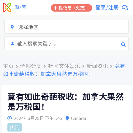
跳
登录/注册
繁/简
贴信息（免费）
到
内
容
选择地区
主页
全部分类
社区文体娱乐
新闻资讯
竟有
如此奇葩税收：加拿大果然是万税国！
竟有如此奇葩税收：加拿大果然
是万税国！
2024年3月25日 下午1:46
Canada
热门