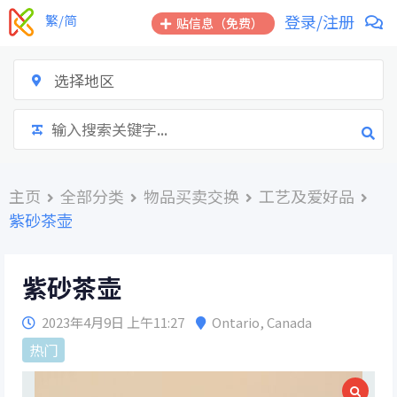
跳
登录/注册
繁/简
贴信息（免费）
到
内
容
选择地区
主页
全部分类
物品买卖交换
工艺及爱好品
紫砂茶壶
紫砂茶壶
2023年4月9日 上午11:27
Ontario
,
Canada
热门