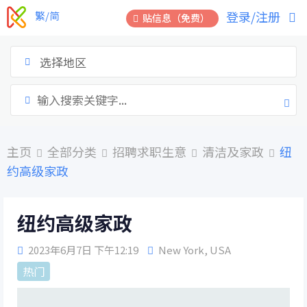
跳
登录/注册
繁/简
贴信息（免费）
到
内
容
选择地区
主页
全部分类
招聘求职生意
清洁及家政
纽
约高级家政
纽约高级家政
2023年6月7日 下午12:19
New York
,
USA
热门