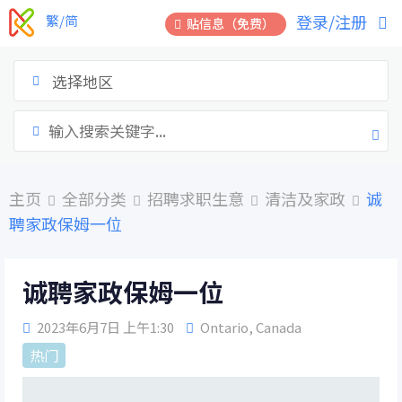
跳
登录/注册
繁/简
贴信息（免费）
到
内
容
选择地区
主页
全部分类
招聘求职生意
清洁及家政
诚
聘家政保姆一位
诚聘家政保姆一位
2023年6月7日 上午1:30
Ontario
,
Canada
热门